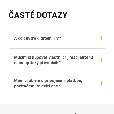
ČASTÉ DOTAZY
+
A co chytrá digitální TV?
Musím si kupovat vlastní přijímací anténu 
+
nebo optický převodník?
Mám problém s připojením, platbou, 
+
počítačem, televizí apod.