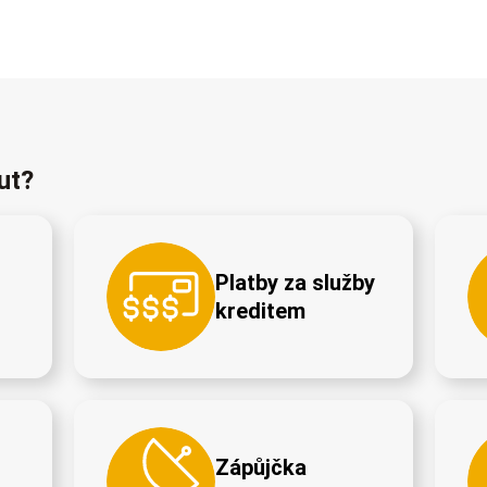
ut?
Platby za služby
kreditem
Zápůjčka