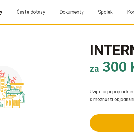
y
Časté dotazy
Dokumenty
Spolek
Ko
INTER
300 
za
Užijte si připojení k 
s možností objednání