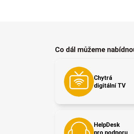
Co dál můžeme nabídno
Chytrá
digitální TV
HelpDesk
pro podporu