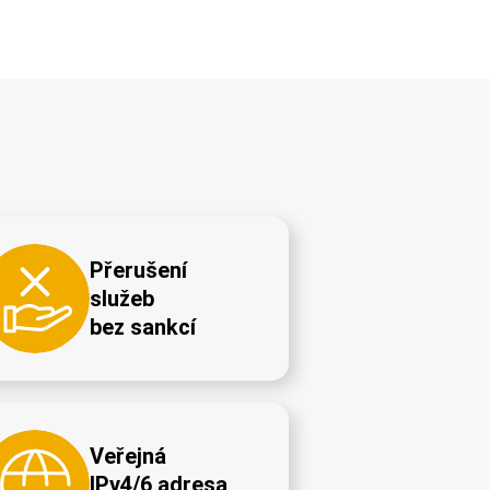
Přerušení
služeb
bez sankcí
Veřejná
IPv4/6 adresa