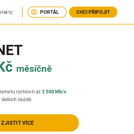
ntakty
PORTÁL
CHCI PŘIPOJIT
NET
Kč
měsíčně
internetu rychlostí až
2 500 Mb/s
 dalších služeb
ZJISTIT VÍCE