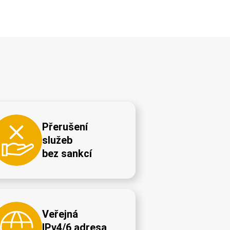
Přerušení
služeb
bez sankcí
Veřejná
IPv4/6 adresa