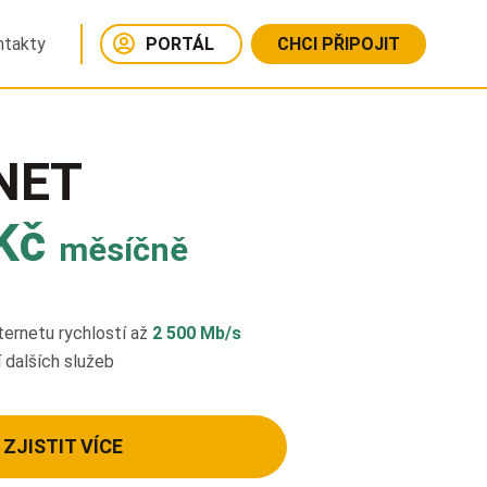
ntakty
PORTÁL
CHCI PŘIPOJIT
NET
Kč
měsíčně
internetu rychlostí až
2 500 Mb/s
 dalších služeb
ZJISTIT VÍCE