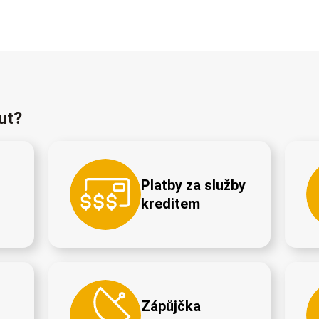
ut?
Platby za služby
kreditem
Zápůjčka