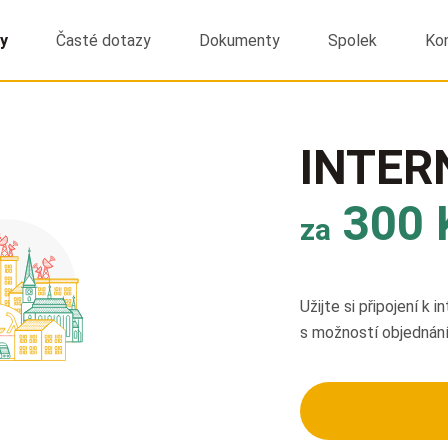
y
Časté dotazy
Dokumenty
Spolek
Ko
INTER
300 
za
Užijte si připojení k 
s možností objednání