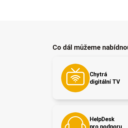
Co dál můžeme nabídno
Chytrá
digitální TV
HelpDesk
pro podporu