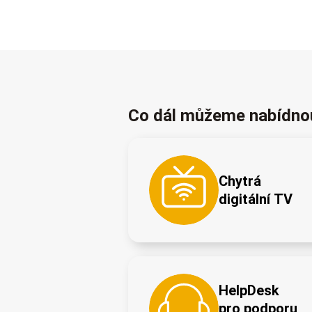
Co dál můžeme nabídno
Chytrá
digitální TV
HelpDesk
pro podporu