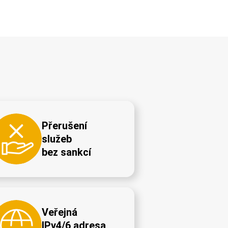
Přerušení
služeb
bez sankcí
Veřejná
IPv4/6 adresa