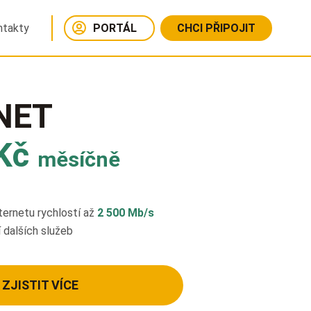
ntakty
PORTÁL
CHCI PŘIPOJIT
NET
Kč
měsíčně
internetu rychlostí až
2 500 Mb/s
 dalších služeb
ZJISTIT VÍCE