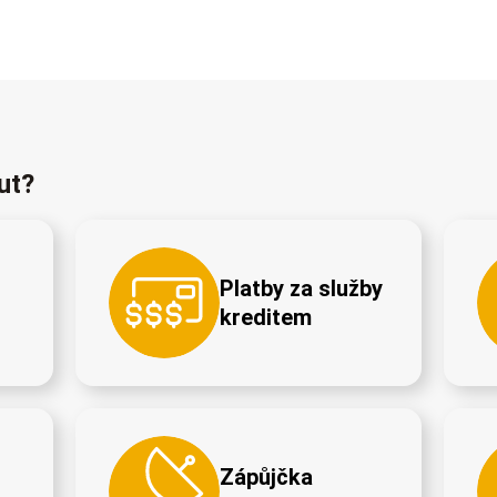
ut?
Platby za služby
kreditem
Zápůjčka