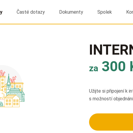
y
Časté dotazy
Dokumenty
Spolek
Ko
INTER
300 
za
Užijte si připojení k 
s možností objednání