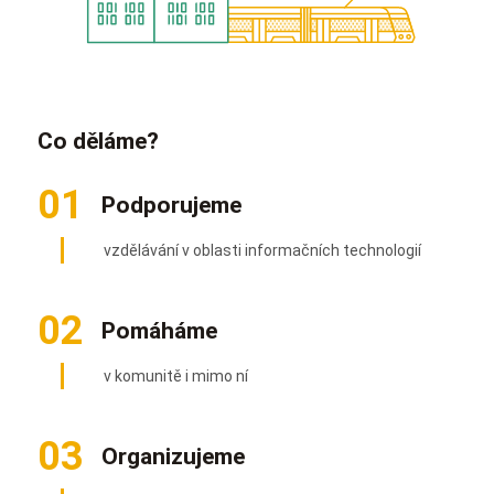
Co děláme?
01
Podporujeme
vzdělávání v oblasti informačních technologií
02
Pomáháme
v komunitě i mimo ní
03
Organizujeme